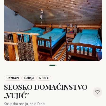
Centralni
Cetinje
5-20 €
SEOSKO DOMAĆINSTVO
„VUJIĆ”
Katunska nahija, selo Dide