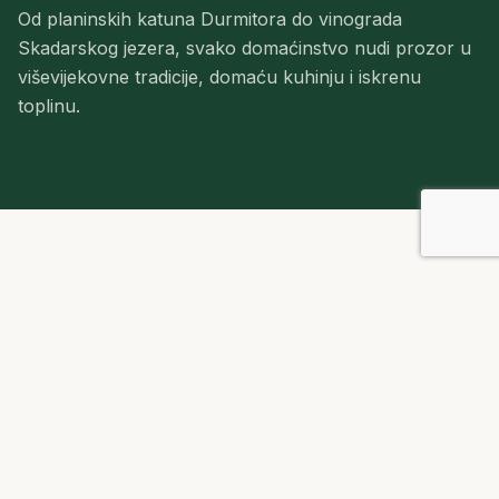
Od planinskih katuna Durmitora do vinograda
Skadarskog jezera, svako domaćinstvo nudi prozor u
viševijekovne tradicije, domaću kuhinju i iskrenu
toplinu.
ŠTA VAS ČEKA
Autentično iskustvo
Topla dobrodošlica i gostoprimstvo
Osjetite iskrenu toplinu i gostoljubivost