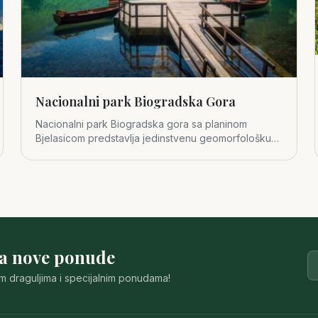
Nacionalni park Biogradska Gora
Nacionalni park Biogradska gora sa planinom
Bjelasicom predstavlja jedinstvenu geomorfološku
cjelinu u središnjem dijelu
za nove ponude
im draguljima i specijalnim ponudama!