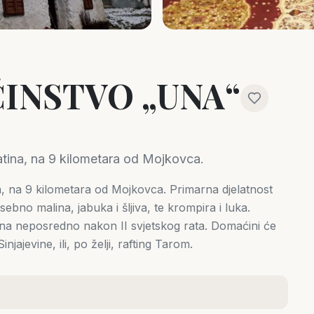
INSTVO „UNA“
atina, na 9 kilometara od Mojkovca.
, na 9 kilometara od Mojkovca. Primarna djelatnost
ebno malina, jabuka i šljiva, te krompira i luka.
đena neposredno nakon II svjetskog rata. Domaćini će
jajevine, ili, po želji, rafting Tarom.