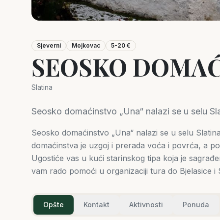
Sjeverni
Mojkovac
5-20 €
SEOSKO DOMAĆ
Slatina
Seosko domaćinstvo „Una“ nalazi se u selu Sl
Seosko domaćinstvo „Una“ nalazi se u selu Slatina
domaćinstva je uzgoj i prerada voća i povrća, a pos
Ugostiće vas u kući starinskog tipa koja je sagra
vam rado pomoći u organizaciji tura do Bjelasice i Sin
Opšte
Kontakt
Aktivnosti
Ponuda