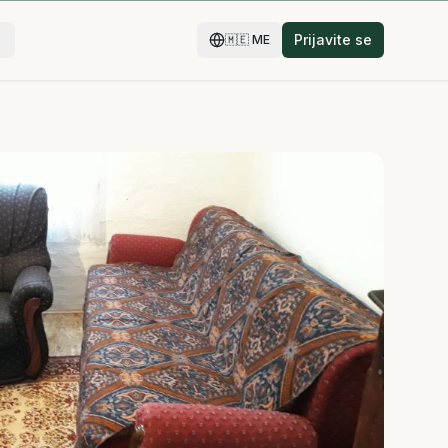
Prijavite se
🇲🇪
ME