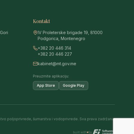
Kontakt
 Gori
IV Proleterske brigade 19, 81000
Podgorica, Montenegro
+382 20 446 314
+382 20 446 227
kabinet@mt.gov.me
Preuzmite aplikaciju:
App Store
Google Play
tvo poljoprivrede, šumarstva i vodoprivrede. Sva prava zadržana.
built with
♥
by