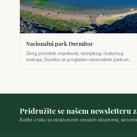
Nacionalni park Durmitor
Zbog prirodnih vrijednosti, istorijskog i kulturnog
značaja, Durmitor je proglašen nacionalnim parkom
1952. godine.
Pridružite se našem newsletteru 
Budite u toku sa ekskluzivnim seoskim iskustvima, skriven