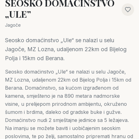
SEOSKO DOMAĆINSTVO
„ULE”
Jagoče
Seosko domaćinstvo „Ule“ se nalazi u selu
Jagoče, MZ Lozna, udaljenom 22km od Bijelog
Polja i 15km od Berana.
Seosko domaćinstvo „Ule“ se nalazi u selu Jagoče,
MZ Lozna, udaljenom 22km od Bijelog Polja i 15km od
Berana. Domaćinstvo, sa kućom izgrađenom od
kamena, smješteno je na 890 metara nadmorske
visine, u prelijepom prirodnom ambijentu, okruženo
šumom i brdima, daleko od gradske buke i gužve.
Domaćinstvo nudi 2 smještajne jedinice sa 5 ležajeva.
Na imanju se možete baviti i uobičajenim seoskim
poslovima, te po želji, samostalno pripremati hranu od