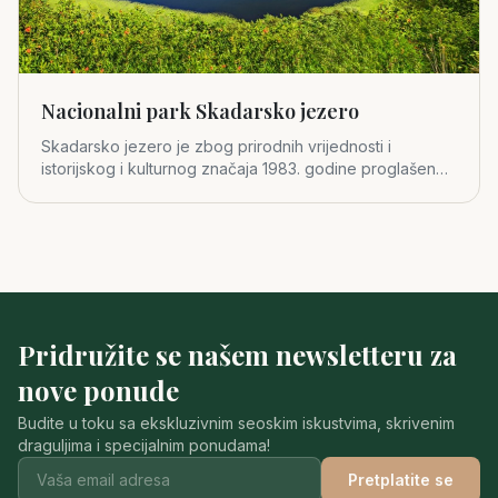
Nacionalni park Skadarsko jezero
Skadarsko jezero je zbog prirodnih vrijednosti i
istorijskog i kulturnog značaja 1983. godine proglašeno
za četvrti crno
Pridružite se našem newsletteru za
nove ponude
Budite u toku sa ekskluzivnim seoskim iskustvima, skrivenim
draguljima i specijalnim ponudama!
Pretplatite se