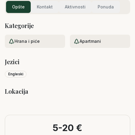
Opšte
Kontakt
Aktivnosti
Ponuda
Kategorije
Hrana i piće
Apartmani
Jezici
Engleski
Lokacija
Leaflet
|
©
OpenStreetMap
+
−
5-20 €