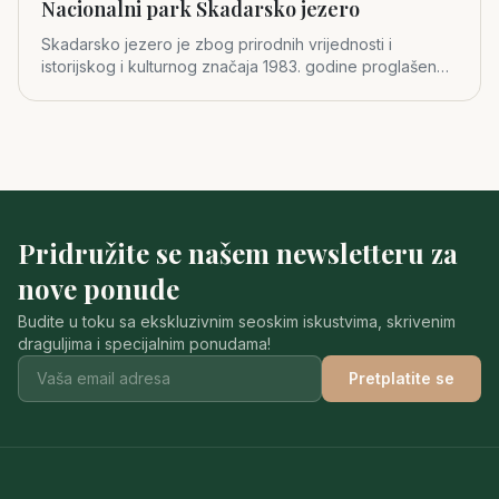
Nacionalni park Skadarsko jezero
Skadarsko jezero je zbog prirodnih vrijednosti i
istorijskog i kulturnog značaja 1983. godine proglašeno
za četvrti crno
Pridružite se našem newsletteru za
nove ponude
Budite u toku sa ekskluzivnim seoskim iskustvima, skrivenim
draguljima i specijalnim ponudama!
Pretplatite se