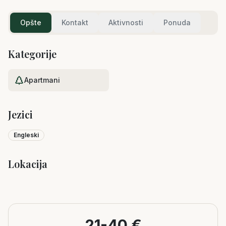
Opšte
Kontakt
Aktivnosti
Ponuda
Kategorije
Apartmani
Jezici
Engleski
Lokacija
Leaflet
|
©
OpenStreetMap
+
−
21-40 €