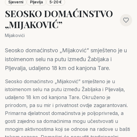
Sjeverni
Pljevlja
5-20 €
SEOSKO DOMAĆINSTVO
„MIJAKOVIĆ”
Mijakovići
Seosko domaćinstvo „Mijaković” smješteno je u
istoimenom selu na putu između Žabljaka i
Pljevalja, udaljeno 18 km od kanjona Tare.
Seosko domaćinstvo „Mijaković” smješteno je u
istoimenom selu na putu između Žabljaka i Pljevalja,
udaljeno 18 km od kanjona Tare. Okruženo je
prirodom, pa su mir i privatnost ovdje zagarantovani.
Primarna djelatnost domaćinstva je poljoprivreda, a
gosti zajedno sa domaćinima mogu učestvovati u
mnogim aktivnostima koji se odnose na radove u bašti
tokom sezone. Domaćini će ponuditi tradicionalni