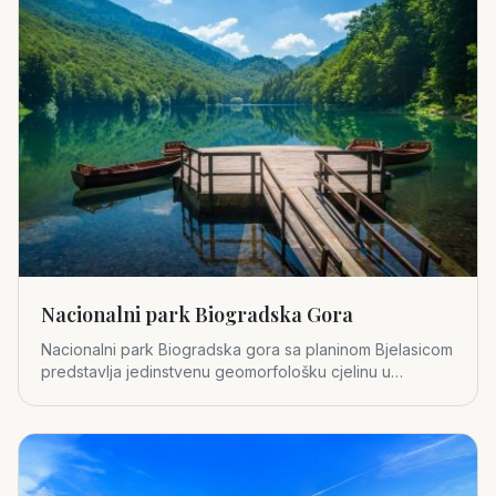
Nacionalni park Biogradska Gora
Nacionalni park Biogradska gora sa planinom Bjelasicom
predstavlja jedinstvenu geomorfološku cjelinu u
središnjem dijelu