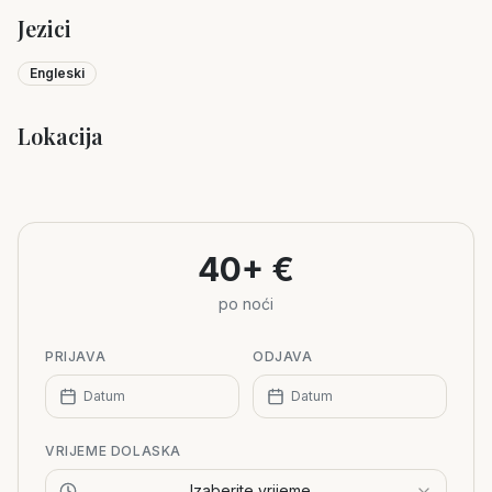
Jezici
Engleski
Lokacija
Leaflet
|
©
OpenStreetMap
+
−
40+ €
po noći
PRIJAVA
ODJAVA
Datum
Datum
VRIJEME DOLASKA
Izaberite vrijeme