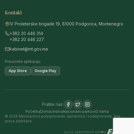
Kontakt
IV Proleterske brigade 19, 81000 Podgorica, Montenegro
+382 20 446 314
+382 20 446 227
kabinet@mt.gov.me
Preuzmite aplikaciju:
App Store
Google Play
Pratite nas:
Početna
Domaćinstva
Nacionalni parkovi
O nama
© 2026 Ministarstvo poljoprivrede, šumarstva i vodoprivrede. Sva
prava zadržana.
built with
♥
by
build
ad403f9