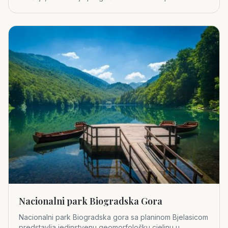
godine.
Nacionalni park Biogradska Gora
Nacionalni park Biogradska gora sa planinom Bjelasicom
predstavlja jedinstvenu geomorfološku cjelinu u