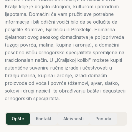
Kralje koje je bogato istorijom, kulturom i prirodnim
ljepotama. Domaćini će vam pružiti sve potrebne
informacije i biti odlični vodiči bilo da se odlučite da
posjetite Komove, Bjelasicu ili Prokletije. Primarna
djelatnost ovog seoskog domaćinstva je poljoprivreda
(uzgoj povrća, malina, kupina i aronije), a domaćini
posebno ističu crnogorske specijalitete spremljene na
tradicionalan način. U „Kraljskoj kolibi” možete kupiti
autentične suvenire ručne izrade i učestvovati u
branju malina, kupina i aronije, izradi domaćih
proizvoda od voća i povrća (džemovi, ajvar, slatko,
sokovi i drugi napici), te obrađivanju bašte i degustaciji
crnogorskih specijaliteta.
Opšte
Kontakt
Aktivnosti
Ponuda