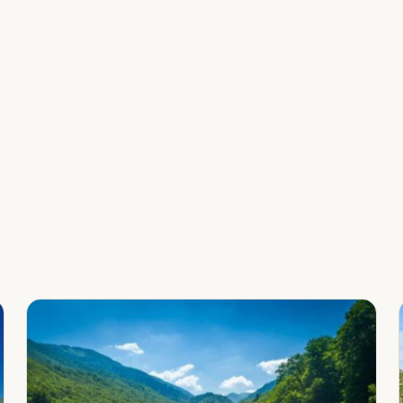
Leaflet
|
©
OpenStreetMap