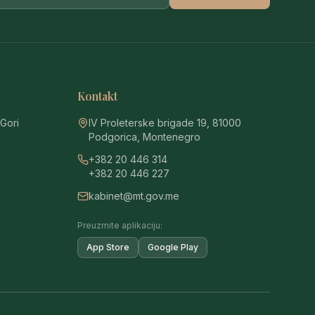
Kontakt
 Gori
IV Proleterske brigade 19, 81000
Podgorica, Montenegro
+382 20 446 314
+382 20 446 227
kabinet@mt.gov.me
Preuzmite aplikaciju:
App Store
Google Play