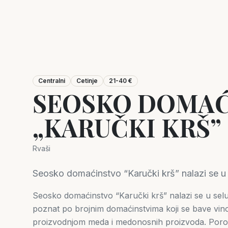
Centralni
Cetinje
21-40 €
SEOSKO DOMAĆ
„KARUČKI KRŠ”
Rvaši
Seosko domaćinstvo “Karučki krš” nalazi se u s
Seosko domaćinstvo “Karučki krš” nalazi se u selu R
poznat po brojnim domaćinstvima koji se bave vino
proizvodnjom meda i medonosnih proizvoda. Porod