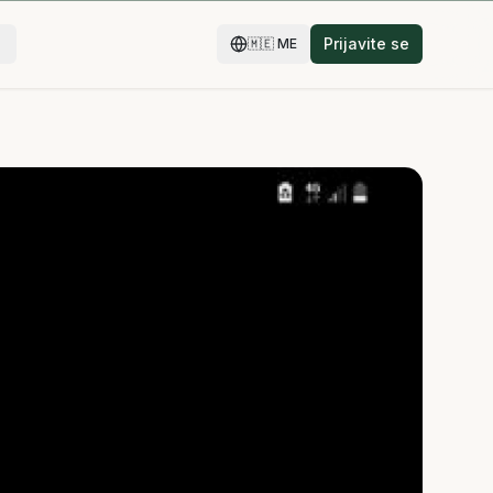
Prijavite se
🇲🇪
ME