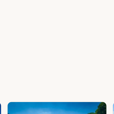
Leaflet
|
©
OpenStreetMap