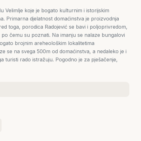
Velimlje koje je bogato kulturnim i istorijskim
ma. Primarna djelatnost domaćinstva je proizvodnja
ed toga, porodica Radojević se bavi i poljoprivredom,
ra po čemu su poznati. Na imanju se nalaze bungalovi
 bogato brojnim areheološkim lokalitetima
aze se na svega 500m od domaćinstva, a nedaleko je i
a turisti rado istražuju. Pogodno je za pješačenje,