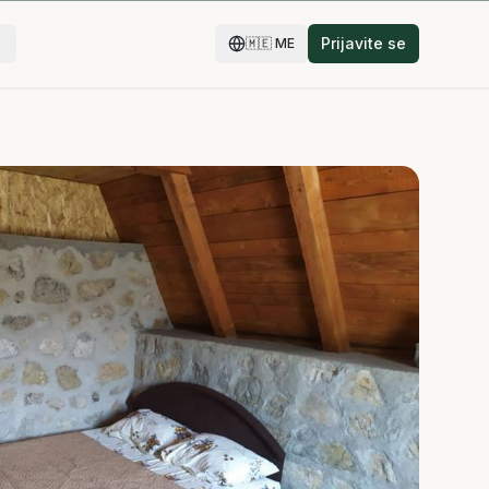
Prijavite se
🇲🇪
ME