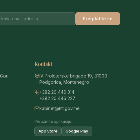
Pretplatite se
Kontakt
 Gori
IV Proleterske brigade 19, 81000
Podgorica, Montenegro
+382 20 446 314
+382 20 446 227
kabinet@mt.gov.me
Preuzmite aplikaciju:
App Store
Google Play