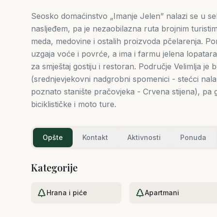
Seosko domaćinstvo „Imanje Jelen” nalazi se u selu 
nasljeđem, pa je nezaobilazna ruta brojnim turisti
meda, medovine i ostalih proizvoda pčelarenja. Por
uzgaja voće i povrće, a ima i farmu jelena lopata
za smještaj gostiju i restoran. Područje Velimlja je
(srednjevjekovni nadgrobni spomenici - stećci nal
poznato stanište pračovjeka - Crvena stijena), pa g
biciklističke i moto ture.
Opšte
Kontakt
Aktivnosti
Ponuda
Kategorije
Hrana i piće
Apartmani