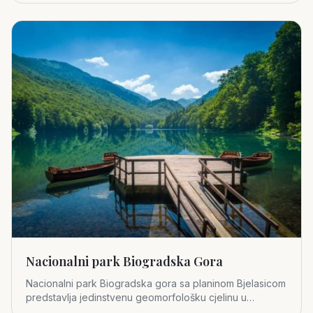
Nacionalni park Biogradska Gora
Nacionalni park Biogradska gora sa planinom Bjelasicom
predstavlja jedinstvenu geomorfološku cjelinu u
središnjem dijelu