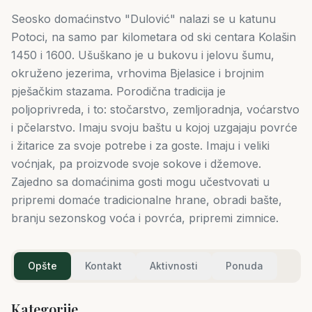
Seosko domaćinstvo "Dulović" nalazi se u katunu
Potoci, na samo par kilometara od ski centara Kolašin
1450 i 1600. Ušuškano je u bukovu i jelovu šumu,
okruženo jezerima, vrhovima Bjelasice i brojnim
pješačkim stazama. Porodična tradicija je
poljoprivreda, i to: stočarstvo, zemljoradnja, voćarstvo
i pčelarstvo. Imaju svoju baštu u kojoj uzgajaju povrće
i žitarice za svoje potrebe i za goste. Imaju i veliki
voćnjak, pa proizvode svoje sokove i džemove.
Zajedno sa domaćinima gosti mogu učestvovati u
pripremi domaće tradicionalne hrane, obradi bašte,
branju sezonskog voća i povrća, pripremi zimnice.
Opšte
Kontakt
Aktivnosti
Ponuda
Kategorije