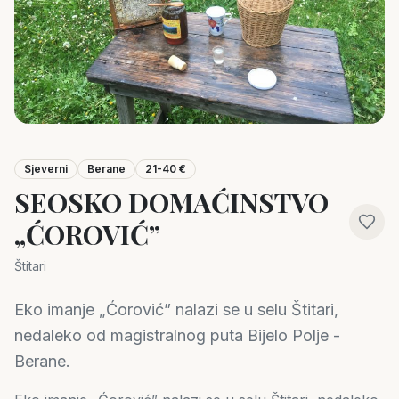
Sjeverni
Berane
21-40 €
SEOSKO DOMAĆINSTVO
„ĆOROVIĆ”
Štitari
Eko imanje „Ćorović” nalazi se u selu Štitari,
nedaleko od magistralnog puta Bijelo Polje -
Berane.