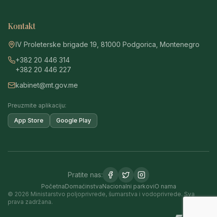
Kontakt
IV Proleterske brigade 19, 81000 Podgorica, Montenegro
+382 20 446 314
+382 20 446 227
kabinet@mt.gov.me
Preuzmite aplikaciju:
App Store
Google Play
Pratite nas:
Početna
Domaćinstva
Nacionalni parkovi
O nama
© 2026 Ministarstvo poljoprivrede, šumarstva i vodoprivrede. Sva
prava zadržana.