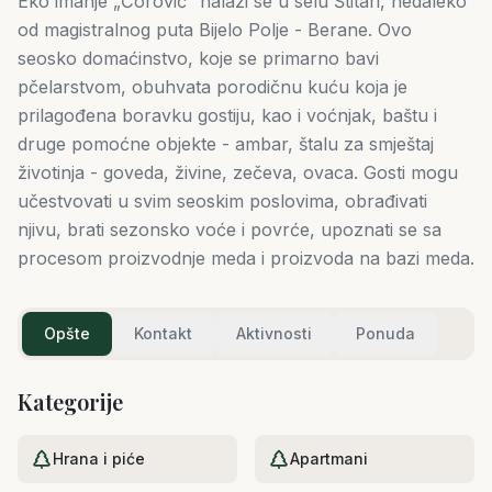
Eko imanje „Ćorović” nalazi se u selu Štitari, nedaleko
od magistralnog puta Bijelo Polje - Berane. Ovo
seosko domaćinstvo, koje se primarno bavi
pčelarstvom, obuhvata porodičnu kuću koja je
prilagođena boravku gostiju, kao i voćnjak, baštu i
druge pomoćne objekte - ambar, štalu za smještaj
životinja - goveda, živine, zečeva, ovaca. Gosti mogu
učestvovati u svim seoskim poslovima, obrađivati
njivu, brati sezonsko voće i povrće, upoznati se sa
procesom proizvodnje meda i proizvoda na bazi meda.
Opšte
Kontakt
Aktivnosti
Ponuda
Kategorije
Hrana i piće
Apartmani