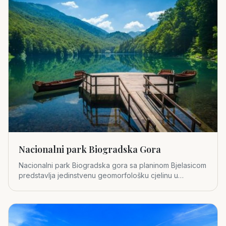
Nacionalni park Biogradska Gora
Nacionalni park Biogradska gora sa planinom Bjelasicom
predstavlja jedinstvenu geomorfološku cjelinu u
središnjem dijelu