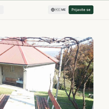
Prijavite se
🇲🇪
ME