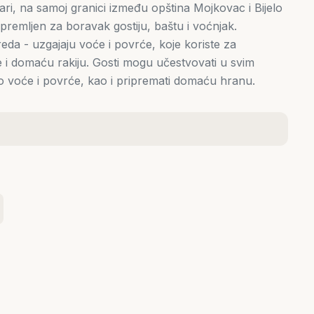
ri, na samoj granici između opština Mojkovac i Bijelo
opremljen za boravak gostiju, baštu i voćnjak.
eda - uzgajaju voće i povrće, koje koriste za
i domaću rakiju. Gosti mogu učestvovati u svim
ko voće i povrće, kao i pripremati domaću hranu.