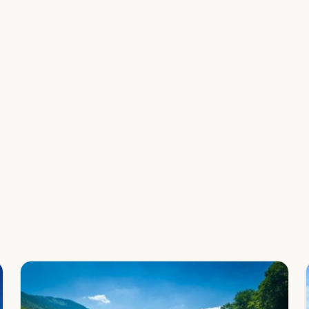
Leaflet
|
©
OpenStreetMap