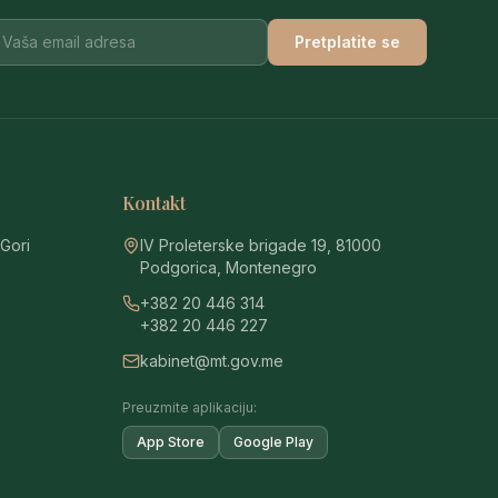
Pretplatite se
Kontakt
 Gori
IV Proleterske brigade 19, 81000
Podgorica, Montenegro
+382 20 446 314
+382 20 446 227
kabinet@mt.gov.me
Preuzmite aplikaciju:
App Store
Google Play