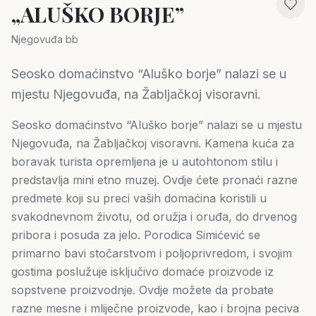
„ALUŠKO BORJE”
Njegovuđa bb
Seosko domaćinstvo “Aluško borje” nalazi se u
mjestu Njegovuđa, na Žabljačkoj visoravni.
Seosko domaćinstvo “Aluško borje” nalazi se u mjestu
Njegovuđa, na Žabljačkoj visoravni. Kamena kuća za
boravak turista opremljena je u autohtonom stilu i
predstavlja mini etno muzej. Ovdje ćete pronaći razne
predmete koji su preci vaših domaćina koristili u
svakodnevnom životu, od oružja i oruđa, do drvenog
pribora i posuda za jelo. Porodica Simićević se
primarno bavi stočarstvom i poljoprivredom, i svojim
gostima poslužuje isključivo domaće proizvode iz
sopstvene proizvodnje. Ovdje možete da probate
razne mesne i mliječne proizvode, kao i brojna peciva