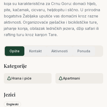
koja su karakteristična za Crnu Goru: domaći hljeb,
pite, kačamak, cicvaru, heljdopitu i slično. U prirodna
bogatstva Žabljaka uputiće vas domaćini kroz razne
aktivnosti. Organizovaće pješačke i biciklističke ture,
jahanje konja, obilazak ledničkih jezera, džip safari ili
rafting turu kroz kanjon Tare.
Opšte
Kontakt
Aktivnosti
Ponuda
Kategorije
Hrana i piće
Apartmani
Jezici
Engleski