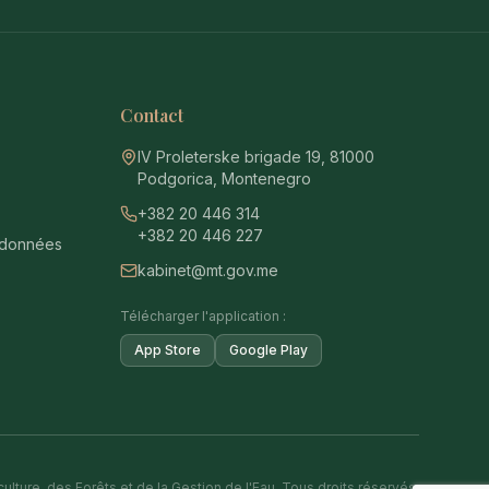
Contact
IV Proleterske brigade 19, 81000
Podgorica, Montenegro
+382 20 446 314
+382 20 446 227
 données
kabinet@mt.gov.me
Télécharger l'application :
App Store
Google Play
ulture, des Forêts et de la Gestion de l'Eau. Tous droits réservés.