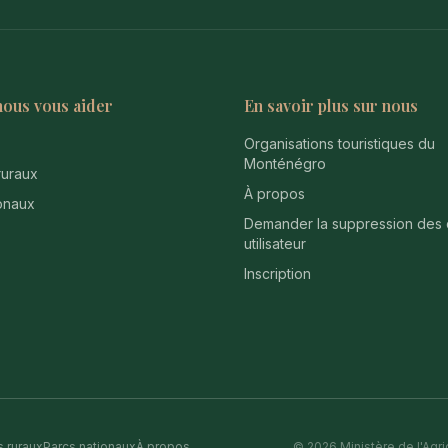
nous vous aider
En savoir plus sur nous
Organisations touristiques du
Monténégro
uraux
À propos
onaux
Demander la suppression des
utilisateur
Inscription
 ruraux
Parcs nationaux
À propos
© 2026 Ministère de l'Agric