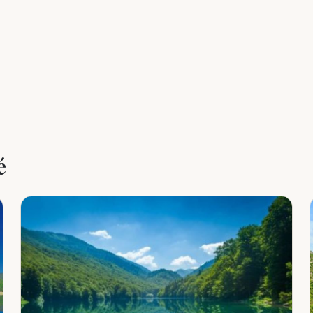
Leaflet
|
©
OpenStreetMap
é