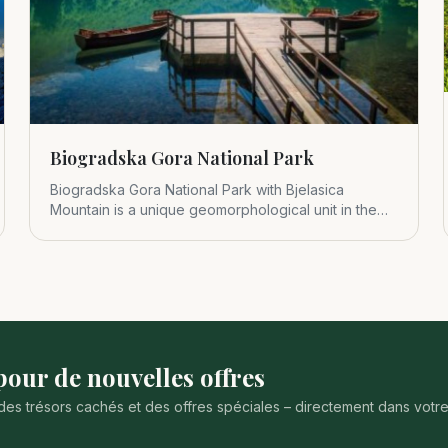
Biogradska Gora National Park
Biogradska Gora National Park with Bjelasica
Mountain is a unique geomorphological unit in the
central part of Montenegr
our de nouvelles offres
des trésors cachés et des offres spéciales – directement dans votr