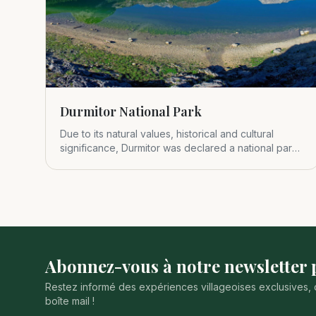
Durmitor National Park
Due to its natural values, historical and cultural
significance, Durmitor was declared a national park
in 1952.
Abonnez-vous à notre newsletter p
Restez informé des expériences villageoises exclusives, 
boîte mail !