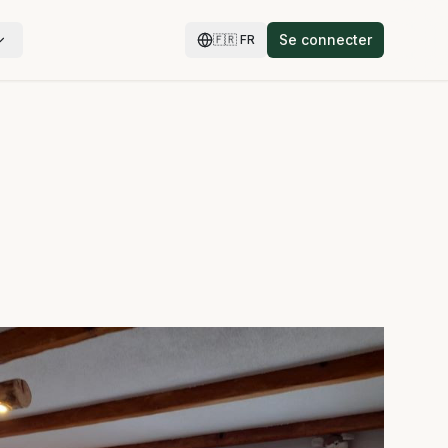
Se connecter
🇫🇷
FR