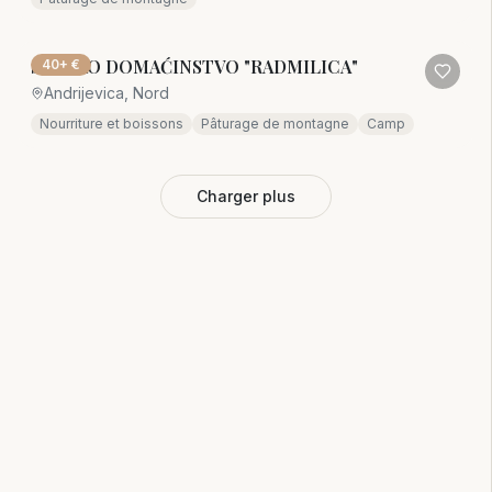
SEOSKO DOMAĆINSTVO "RADMILICA"
40+ €
Andrijevica, Nord
Nourriture et boissons
Pâturage de montagne
Camp
Charger plus