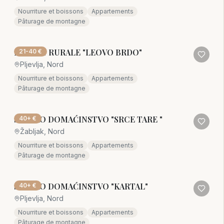
Nourriture et boissons
Appartements
Pâturage de montagne
MAISON RURALE "LEOVO BRDO"
21-40 €
Pljevlja, Nord
Nourriture et boissons
Appartements
Pâturage de montagne
SEOSKO DOMAĆINSTVO "SRCE TARE "
40+ €
Žabljak, Nord
Nourriture et boissons
Appartements
Pâturage de montagne
SEOSKO DOMAĆINSTVO "KARTAL"
40+ €
Pljevlja, Nord
Nourriture et boissons
Appartements
Pâturage de montagne