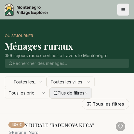
OÙ SÉJOURNER
Ménages ruraux
356 séjours ruraux certifiés à travers le Monténégro
Toutes les
Toutes les villes
régions
Tous les prix
Plus de filtres
Tous les filtres
MAISON RURALE "RADUNOVA KUĆA"
40+ €
Berane, Nord