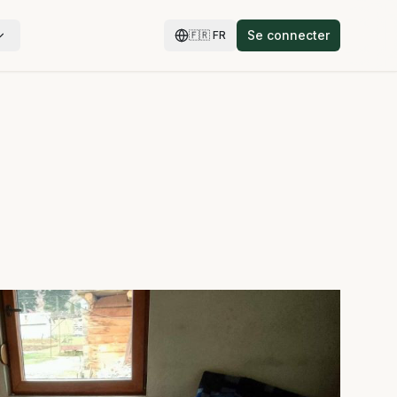
Se connecter
🇫🇷
FR