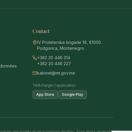
Contact
IV Proleterske brigade 19, 81000
Podgorica, Montenegro
+382 20 446 314
+382 20 446 227
 données
kabinet@mt.gov.me
Télécharger l'application :
App Store
Google Play
ulture, des Forêts et de la Gestion de l'Eau. Tous droits réservés.