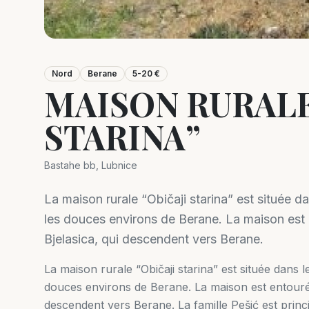
Nord
Berane
5-20 €
MAISON RURALE
STARINA”
Bastahe bb, Lubnice
La maison rurale “Običaji starina” est située d
les douces environs de Berane. La maison est 
Bjelasica, qui descendent vers Berane.
La maison rurale “Običaji starina” est située dans l
douces environs de Berane. La maison est entourée
descendent vers Berane. La famille Pešić est princ