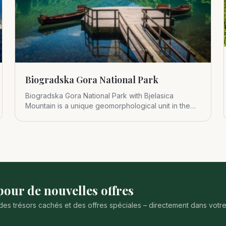
Biogradska Gora National Park
Biogradska Gora National Park with Bjelasica
Mountain is a unique geomorphological unit in the
central part of Montenegr
our de nouvelles offres
des trésors cachés et des offres spéciales – directement dans votr