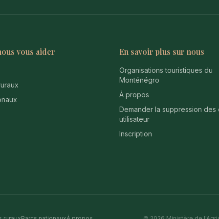
nous vous aider
En savoir plus sur nous
Organisations touristiques du
Monténégro
uraux
À propos
onaux
Demander la suppression des
utilisateur
Inscription
 ruraux
Parcs nationaux
À propos
© 2026 Ministère de l'Agric