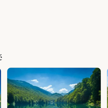
Leaflet
|
©
OpenStreetMap
é