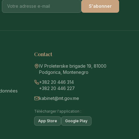
S'abonner
e
Contact
IV Proleterske brigade 19, 81000
Podgorica, Montenegro
+382 20 446 314
+382 20 446 227
 données
kabinet@mt.gov.me
Télécharger l'application :
App Store
Google Play