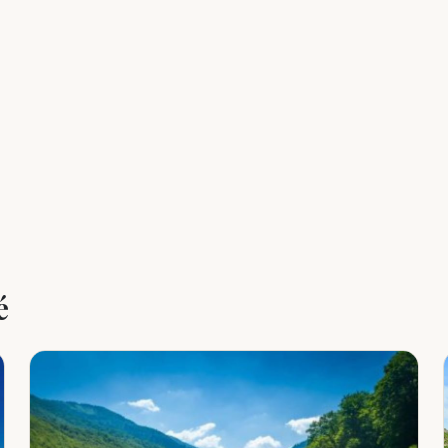
Leaflet
|
©
OpenStreetMap
é