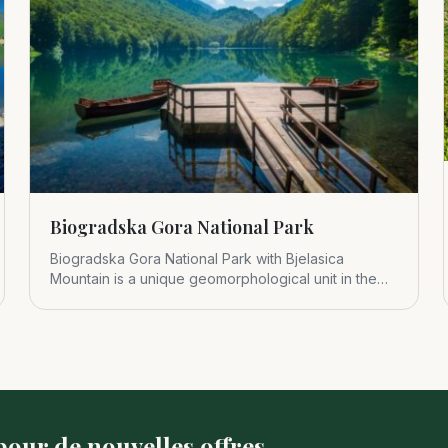
Biogradska Gora National Park
Biogradska Gora National Park with Bjelasica
Mountain is a unique geomorphological unit in the
central part of Montenegr
our de nouvelles offres