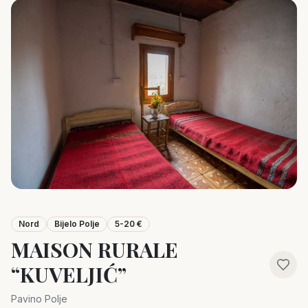
Nord
Bijelo Polje
5-20 €
MAISON RURALE
“KUVELJIĆ”
Pavino Polje