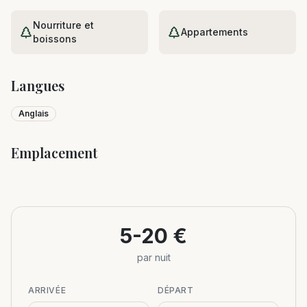
Nourriture et
Appartements
boissons
Langues
Anglais
Emplacement
Leaflet
|
©
OpenStreetMap
+
−
5-20 €
par nuit
ARRIVÉE
DÉPART