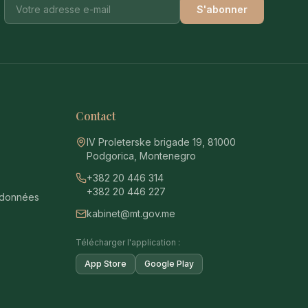
S'abonner
e
Contact
IV Proleterske brigade 19, 81000
Podgorica, Montenegro
+382 20 446 314
+382 20 446 227
 données
kabinet@mt.gov.me
Télécharger l'application :
App Store
Google Play