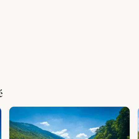
Leaflet
|
©
OpenStreetMap
é