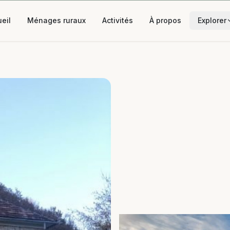
eil
Ménages ruraux
Activités
À propos
Explorer