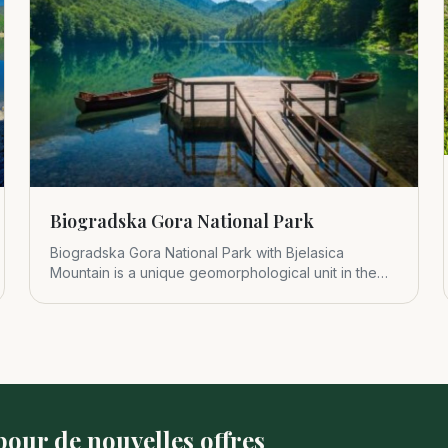
Biogradska Gora National Park
Biogradska Gora National Park with Bjelasica
Mountain is a unique geomorphological unit in the
central part of Montenegr
our de nouvelles offres