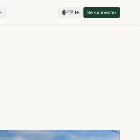
Se connecter
🇫🇷
FR