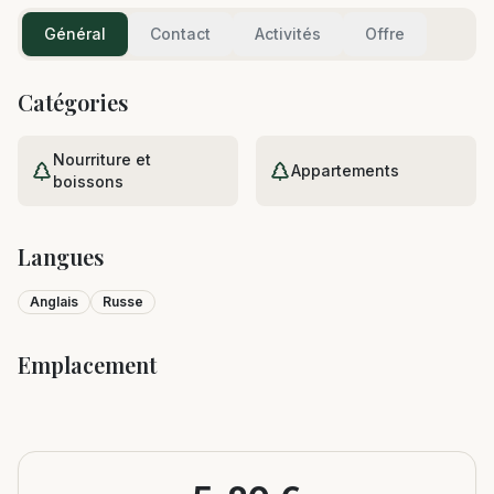
Général
Contact
Activités
Offre
Catégories
Nourriture et
Appartements
boissons
Langues
Anglais
Russe
Emplacement
Leaflet
|
©
OpenStreetMap
+
−