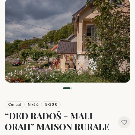
Central
Nikšić
5-20 €
“ĐED RADOŠ - MALI
ORAH” MAISON RURALE