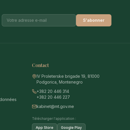
S'abonner
e
Contact
IV Proleterske brigade 19, 81000
Podgorica, Montenegro
+382 20 446 314
+382 20 446 227
 données
kabinet@mt.gov.me
Télécharger l'application :
App Store
Google Play