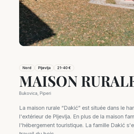
Nord
Pljevlja
21-40 €
MAISON RURALE
Bukovica, Piperi
La maison rurale “Dakić” est située dans le ha
l'extérieur de Pljevlja. En plus de la maison f
l'hébergement touristique. La famille Dakić s'e
travail du bois.