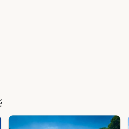
Leaflet
|
©
OpenStreetMap
é