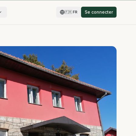
Se connecter
🇫🇷
FR