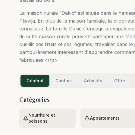
La maison rurale “Dakić” est située dans le hameau 
Pljevlja. En plus de la maison familiale, la propr
touristique. La famille Dakić s'engage principalement
de cette maison rurale peuvent participer aux tâc
cueillir des fruits et des légumes, travailler dans le
particulièrement intéressant d'apprendre comment le
fabriquées.<\/p>
Général
Contact
Activités
Offre
Catégories
Nourriture et
Appartements
boissons