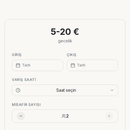
Leaflet
|
©
OpenStreetMap
+
−
5-20 €
gecelik
GIRIŞ
ÇIKIŞ
Tarih
Tarih
VARIŞ SAATI
Saat seçin
MISAFIR SAYISI
2