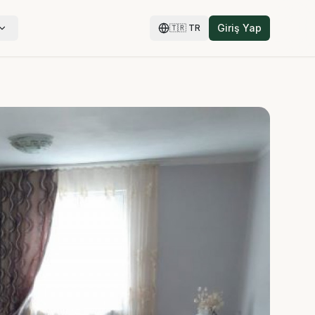
Giriş Yap
🇹🇷
TR