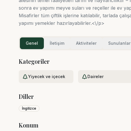
ailesinin temel faaliyetleri tarım ve hayvancılıktır – 
sonra ev yapımı meyve suları ve reçeller ile ev yap
Misafirler tüm çiftlik işlerine katılabilir, tarlada ça
yapımı yemekler hazırlayabilirler.<\/p>
Genel
İletişim
Aktiviteler
Sunulanlar
Kategoriler
Yiyecek ve içecek
Daireler
Diller
İngilizce
Konum