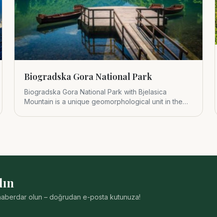
Biogradska Gora National Park
Biogradska Gora National Park with Bjelasica
Mountain is a unique geomorphological unit in the
central part of Montenegr
lın
n haberdar olun – doğrudan e-posta kutunuza!