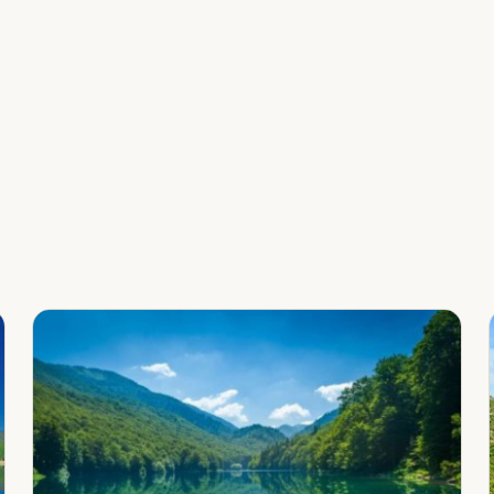
Leaflet
|
©
OpenStreetMap