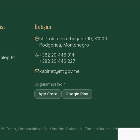
ası
İletişim
IV Proleterske brigade 19, 81000
Podgorica, Montenegro
+382 20 446 314
Talep Et
+382 20 446 227
kabinet@mt.gov.me
Uygulamayı İndir:
App Store
Google Play
6 Tarım, Ormancılık ve Su Yönetimi Bakanlığı. Tüm hakları saklıdır.