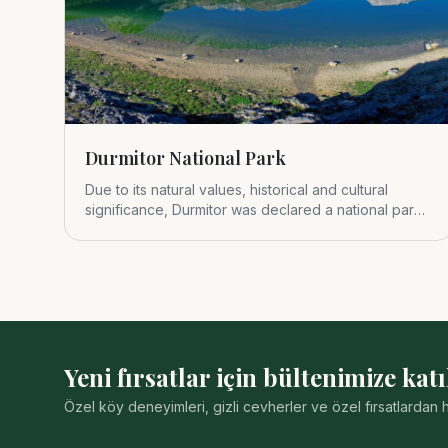
Durmitor National Park
Due to its natural values, historical and cultural
significance, Durmitor was declared a national park
in 1952.
Yeni fırsatlar için bültenimize katı
Özel köy deneyimleri, gizli cevherler ve özel fırsatlarda