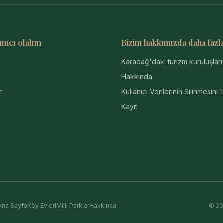
ımcı olalım
Bizim hakkımızda daha fazl
Karadağ'daki turizm kuruluşları
Hakkında
r
Kullanıcı Verilerinin Silinmesini 
Kayıt
Ana Sayfa
Köy Evleri
Milli Parklar
Hakkında
© 202