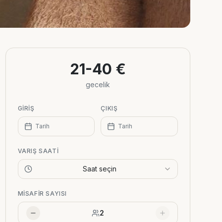
21-40 €
gecelik
GIRIŞ
ÇIKIŞ
Tarih
Tarih
VARIŞ SAATI
Saat seçin
MISAFIR SAYISI
2