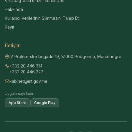
Karadağ'daki turizm kuruluşları
Hakkında
Kullanıcı Verilerinin Silinmesini Talep Et
Kayıt
İletişim
IV Proleterske brigade 19, 81000 Podgorica, Montenegro
+382 20 446 314
+382 20 446 227
kabinet@mt.gov.me
Uygulamayı İndir:
App Store
Google Play