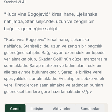
Staniseljići 41
"Kuća vina Bogojević" kirsal hane, Lješanska
nahija'da, Staniseljići'de, uzun ve zengin bir
bağcılık geleneğine sahiptir.
"Kuća vina Bogojević" kirsal hane, Lješanska
nahija'da, Staniseljići'de, uzun ve zengin bir bağcılık
geleneğine sahiptir. Bağ, köyün üzerindeki bir tepede
yer almakta olup, Skadar Gölü'nün güzel manzarasını
sunmaktadır. Şarap mahzeni ve tadım alanı, eski bir
aile taş evinde bulunmaktadır. Şarap ile birlikte yerel
spesiyaliteler sunulmaktadır. Ev sahipleri sebze ve eti
yerel üreticilerden satın almakta ve ardından bunları
geleneksel tariflere göre hazırlamaktadır.<\/p>
Genel
İletişim
Aktiviteler
Sunulanlar