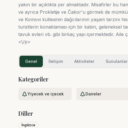
yakın bir açıklıkta yer almaktadır. Misafirler bu h
ve ayrıca Prokletije ve Čakor'u görmek de mümkün
ve Komovi kütlesinin dağcılarının yaşam tarzını hi
turistlerin konaklaması için bir kabin, geleneksel t
tavuk evleri vb. gibi birkaç yapı içermektedir. Aile ç
<\/p>
Genel
İletişim
Aktiviteler
Sunulanlar
Kategoriler
Yiyecek ve içecek
Daireler
Diller
İngilizce