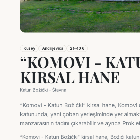
Kuzey
Andrijevica
21-40 €
“KOMOVI - KAT
KIRSAL HANE
Katun Božićki - Štavna
“Komovi - Katun Božićki” kirsal hane, Komovi da
katununda, yani çoban yerleşiminde yer almakt
manzarasının tadını çıkarabilir ve ayrıca Prok
“Komovi - Katun Božićki” kirsal hane, Božići katu