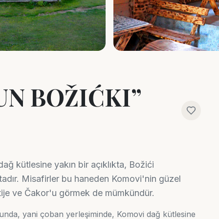
UN BOŽIĆKI”
ğ kütlesine yakın bir açıklıkta, Božići
adır. Misafirler bu haneden Komovi'nin güzel
letije ve Čakor'u görmek de mümkündür.
nunda, yani çoban yerleşiminde, Komovi dağ kütlesine