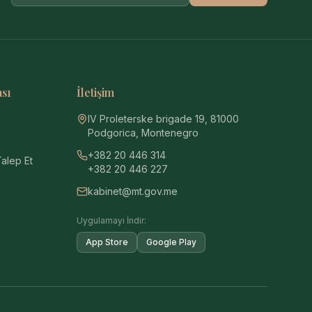
ası
İletişim
IV Proleterske brigade 19, 81000
Podgorica, Montenegro
+382 20 446 314
Talep Et
+382 20 446 227
kabinet@mt.gov.me
Uygulamayı İndir:
App Store
Google Play