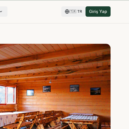
Giriş Yap
🇹🇷
TR