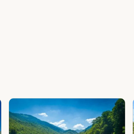
Leaflet
|
©
OpenStreetMap