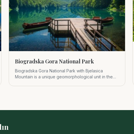
Biogradska Gora National Park
Biogradska Gora National Park with Bjelasica
Mountain is a unique geomorphological unit in the
central part of Montenegr
lın