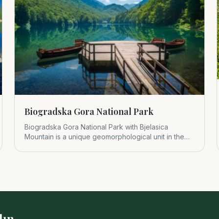
Biogradska Gora National Park
Biogradska Gora National Park with Bjelasica
Mountain is a unique geomorphological unit in the
central part of Montenegr
lın