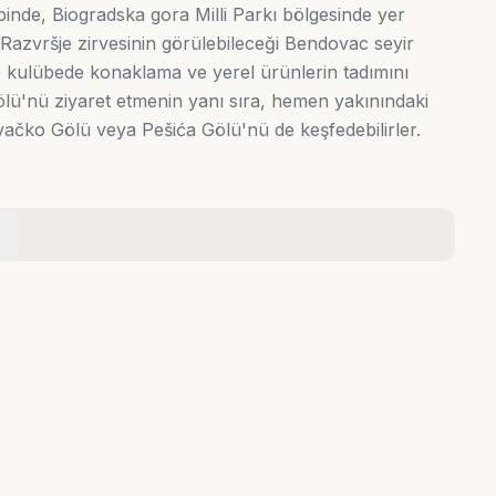
binde, Biogradska gora Milli Parkı bölgesinde yer
azvršje zirvesinin görülebileceği Bendovac seyir
p kulübede konaklama ve yerel ürünlerin tadımını
ölü'nü ziyaret etmenin yanı sıra, hemen yakınındaki
vačko Gölü veya Pešića Gölü'nü de keşfedebilirler.