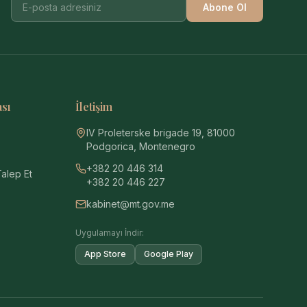
Abone Ol
ası
İletişim
IV Proleterske brigade 19, 81000
Podgorica, Montenegro
+382 20 446 314
Talep Et
+382 20 446 227
kabinet@mt.gov.me
Uygulamayı İndir:
App Store
Google Play