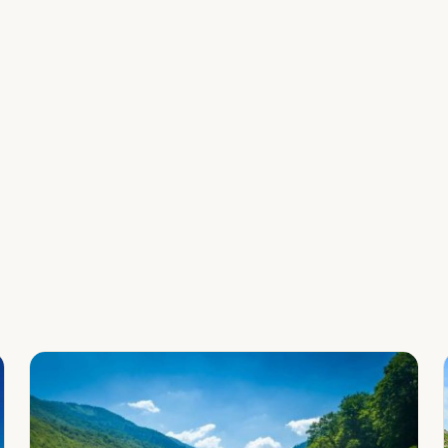
Leaflet
|
©
OpenStreetMap