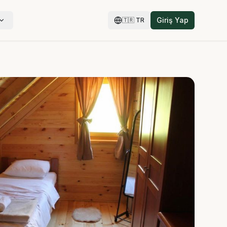
Giriş Yap
🇹🇷
TR