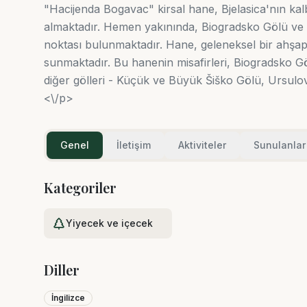
"Hacijenda Bogavac" kirsal hane, Bjelasica'nın kal
almaktadır. Hemen yakınında, Biogradsko Gölü ve R
noktası bulunmaktadır. Hane, geleneksel bir ahşa
sunmaktadır. Bu hanenin misafirleri, Biogradsko G
diğer gölleri - Küçük ve Büyük Šiško Gölü, Ursulo
<\/p>
Genel
İletişim
Aktiviteler
Sunulanlar
Kategoriler
Yiyecek ve içecek
Diller
İngilizce