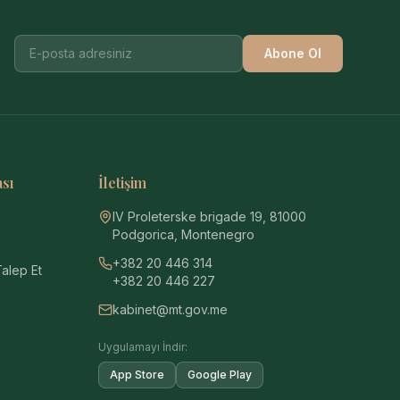
Abone Ol
ası
İletişim
IV Proleterske brigade 19, 81000
Podgorica, Montenegro
+382 20 446 314
Talep Et
+382 20 446 227
kabinet@mt.gov.me
Uygulamayı İndir:
App Store
Google Play