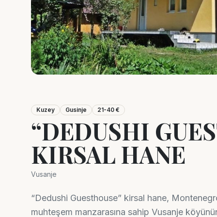
Kuzey
Gusinje
21-40 €
“DEDUSHI GUE
KIRSAL HANE
Vusanje
“Dedushi Guesthouse” kirsal hane, Montenegro 
muhteşem manzarasına sahip Vusanje köyünün 