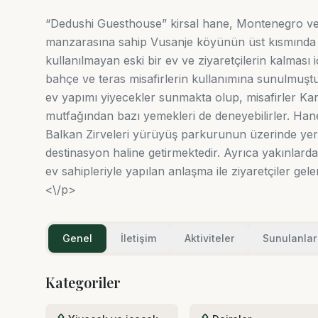
“Dedushi Guesthouse” kirsal hane, Montenegro ve
manzarasına sahip Vusanje köyünün üst kısmında 
kullanılmayan eski bir ev ve ziyaretçilerin kalması 
bahçe ve teras misafirlerin kullanımına sunulmuşt
ev yapımı yiyecekler sunmakta olup, misafirler Ka
mutfağından bazı yemekleri de deneyebilirler. Hanen
Balkan Zirveleri yürüyüş parkurunun üzerinde yer a
destinasyon haline getirmektedir. Ayrıca yakınlarda 
ev sahipleriyle yapılan anlaşma ile ziyaretçiler gele
<\/p>
Genel
İletişim
Aktiviteler
Sunulanlar
Kategoriler