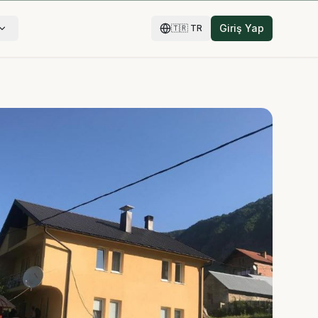
Giriş Yap
🇹🇷
TR