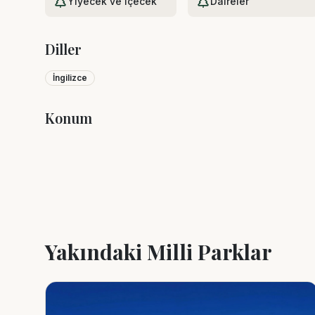
Yiyecek ve içecek
Daireler
Diller
İngilizce
Konum
+
−
Yakındaki Milli Parklar