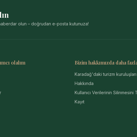
lın
n haberdar olun – doğrudan e-posta kutunuza!
ımcı olalım
Bizim hakkımızda daha fazl
Karadağ'daki turizm kuruluşları
Hakkında
r
Kullanıcı Verilerinin Silinmesini 
Kayıt