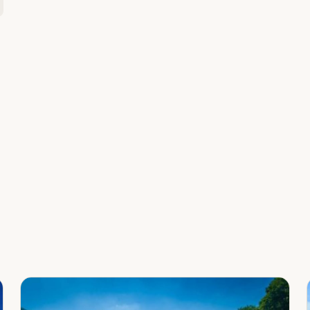
Leaflet
|
©
OpenStreetMap