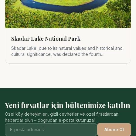
Skadar Lake National Park
Skadar Lake, due to its natural values and historical and
cultural significance, was declared the fourth
Montenegrin nat
Yeni fırsatlar için bültenimize katılın
Özel köy deneyimleri, gizli cevherler ve özel fırsatlardan
haberdar olun – doğrudan e-posta kutunuza!
Abone Ol