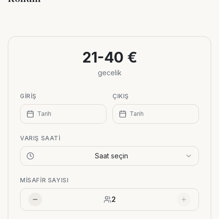
Leaflet
|
©
OpenStreetMap
+
−
21-40 €
gecelik
GIRIŞ
ÇIKIŞ
Tarih
Tarih
VARIŞ SAATI
Saat seçin
MISAFIR SAYISI
2