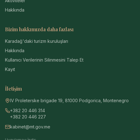
Aktiviteler
Hakkında
Bizim hakkımızda daha fazlası
Karadağ'daki turizm kuruluşları
Hakkında
Kullanıcı Verilerinin Silinmesini Talep Et
Kayıt
İletişim
IV Proleterske brigade 19, 81000 Podgorica, Montenegro
+382 20 446 314
+382 20 446 227
kabinet@mt.gov.me
Uygulamayı İndir: