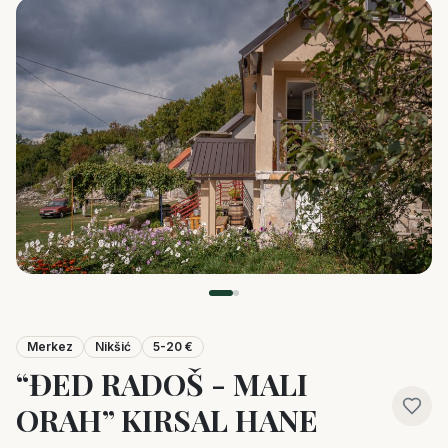
Merkez
Nikšić
5-20 €
“ĐED RADOŠ - MALI
ORAH” KIRSAL HANE