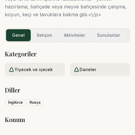
hazırlama, bahçede veya meyve bahçesinde çalışma,
koyun, keçi ve tavuklara bakma gibi.<\/p>
Genel
İletişim
Aktiviteler
Sunulanlar
Kategoriler
Yiyecek ve içecek
Daireler
Diller
İngilizce
Rusça
Konum
Leaflet
|
©
OpenStreetMap