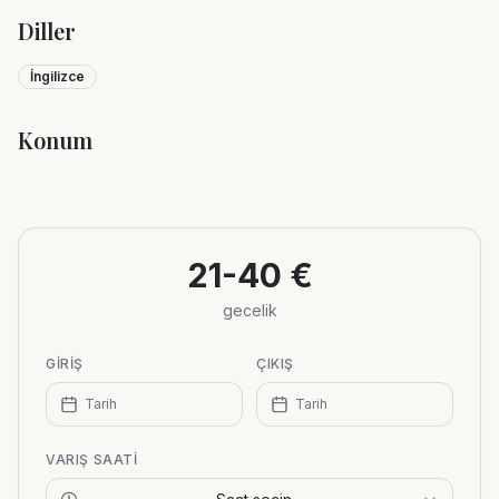
Diller
İngilizce
Konum
Leaflet
|
©
OpenStreetMap
+
−
21-40 €
gecelik
GIRIŞ
ÇIKIŞ
Tarih
Tarih
VARIŞ SAATI