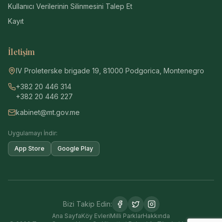
Kullanıcı Verilerinin Silinmesini Talep Et
Kayıt
İletişim
IV Proleterske brigade 19, 81000 Podgorica, Montenegro
+382 20 446 314
+382 20 446 227
kabinet@mt.gov.me
Uygulamayı İndir:
App Store
Google Play
Bizi Takip Edin:
Ana Sayfa
Köy Evleri
Milli Parklar
Hakkında