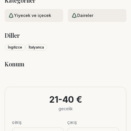
Kategoriler
Yiyecek ve içecek
Daireler
Diller
İngilizce
İtalyanca
Konum
Leaflet
|
©
OpenStreetMap
+
−
21-40 €
gecelik
GIRIŞ
ÇIKIŞ