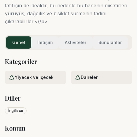
tatil için de idealdir, bu nedenle bu hanenin misafirleri
yürüyüş, dağcılık ve bisiklet sürmenin tadını
çıkarabilirler.<\/p>
Genel
İletişim
Aktiviteler
Sunulanlar
Kategoriler
Yiyecek ve içecek
Daireler
Diller
İngilizce
Konum
Leaflet
|
©
OpenStreetMap