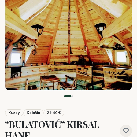
Kuzey
Kolašin
21-40 €
“BULATOVIĆ” KIRSAL
HANE