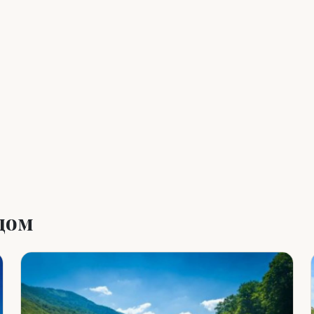
Leaflet
|
©
OpenStreetMap
дом