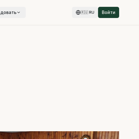
едовать
Войти
🇷🇺
RU