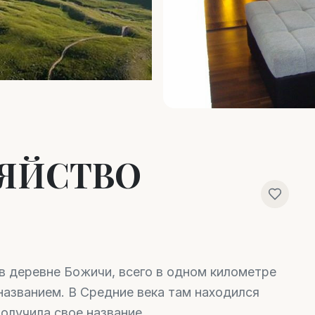
ЗЯЙСТВО
в деревне Божичи, всего в одном километре
названием. В Средние века там находился
получила свое название.