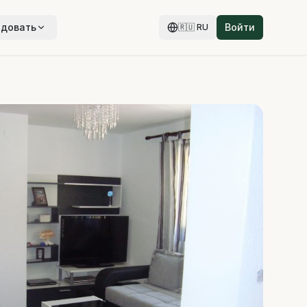
едовать
Войти
🇷🇺
RU