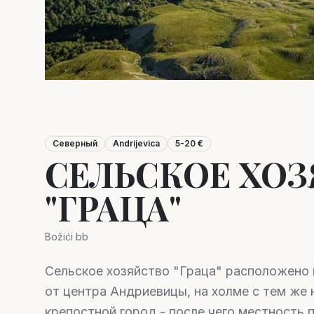
Северный
Andrijevica
5-20 €
СЕЛЬСКОЕ ХО
"ГРАЦА"
Božići bb
Сельское хозяйство "Граца" расположено 
от центра Андриевицы, на холме с тем же 
крепостной город - после чего местность 