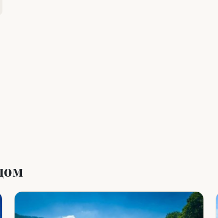
Leaflet
|
©
OpenStreetMap
дом