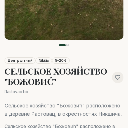
Центральный
Nikšić
5-20 €
СЕЛЬСКОЕ ХОЗЯЙСТВО
"БОЖОВИĆ"
Rastovac bb
Сельское хозяйство "Божовић" расположено
в деревне Растовац, в окрестностях Никшича.
Сельское хозяйство "Божовић" расположено в