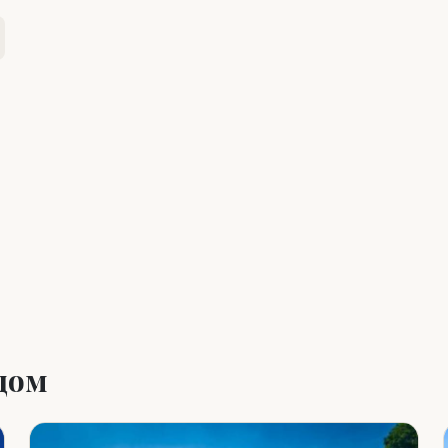
Leaflet
|
©
OpenStreetMap
дом