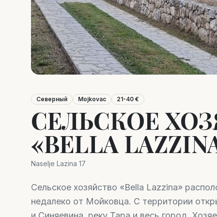
Северный
Mojkovac
21-40 €
СЕЛЬСКОЕ ХО
«BELLA LAZZIN
Naselje Lazina 17
Сельское хозяйство «Bella Lazzina» распо
недалеко от Мойковца. С территории отк
и Синяевина, реку Тара и весь город. Хоз