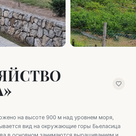
ЗЯЙСТВО
A»
ложено на высоте 900 м над уровнем моря,
рывается вид на окружающие горы Бьеласица
яева в основном занимаются выращиванием и