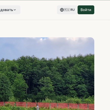
едовать
Войти
🇷🇺
RU