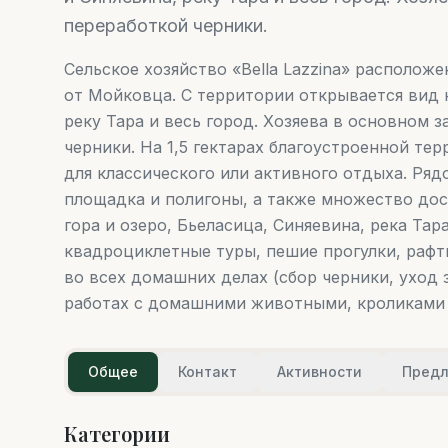
переработкой черники.
Сельское хозяйство «Bella Lazzina» располож
от Мойковца. С территории открывается вид 
реку Тара и весь город. Хозяева в основном
черники. На 1,5 гектарах благоустроенной те
для классического или активного отдыха. Ря
площадка и полигоны, а также множество дос
гора и озеро, Бьеласица, Синяевина, река Тар
квадроциклетные туры, пешие прогулки, рафти
во всех домашних делах (сбор черники, уход 
работах с домашними животными, кроликами 
Общее
Контакт
Активности
Пред
Категории