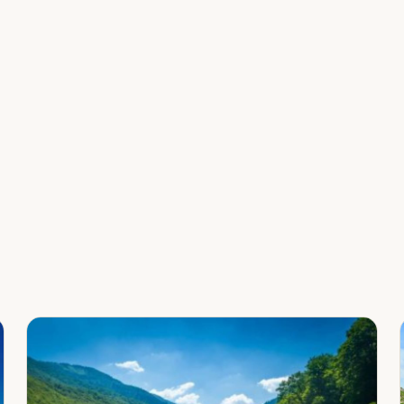
Leaflet
|
©
OpenStreetMap