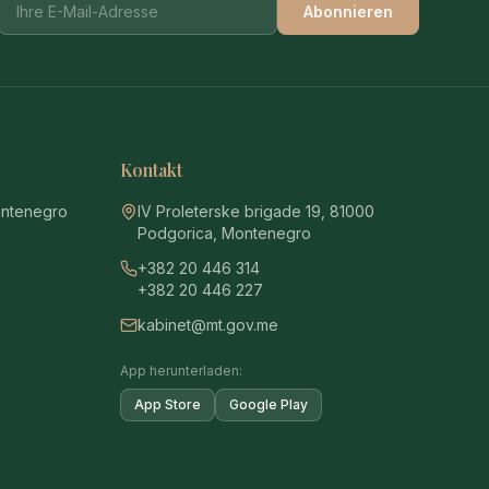
Abonnieren
Kontakt
ontenegro
IV Proleterske brigade 19, 81000
Podgorica, Montenegro
+382 20 446 314
+382 20 446 227
kabinet@mt.gov.me
App herunterladen:
App Store
Google Play