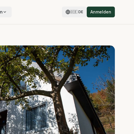
en
Anmelden
🇩🇪
DE