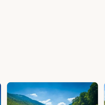
Leaflet
|
©
OpenStreetMap