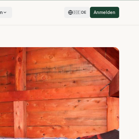
en
Anmelden
🇩🇪
DE