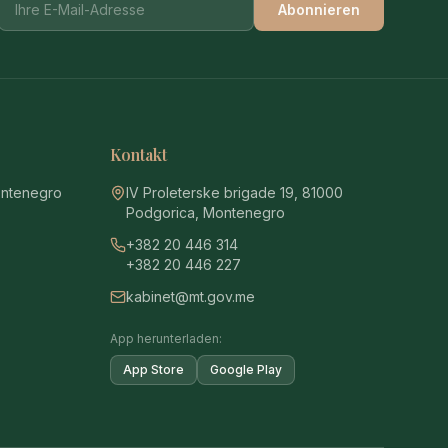
Abonnieren
Kontakt
ontenegro
IV Proleterske brigade 19, 81000
Podgorica, Montenegro
+382 20 446 314
+382 20 446 227
kabinet@mt.gov.me
App herunterladen:
App Store
Google Play