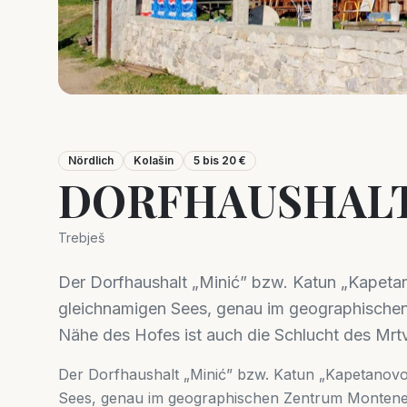
Nördlich
Kolašin
5 bis 20 €
DORFHAUSHALT
Trebješ
Der Dorfhaushalt „Minić” bzw. Katun „Kapeta
gleichnamigen Sees, genau im geographischen
Nähe des Hofes ist auch die Schlucht des Mrt
Der Dorfhaushalt „Minić” bzw. Katun „Kapetanovo
Sees, genau im geographischen Zentrum Montenegr