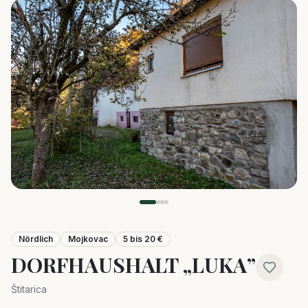
Nördlich
Mojkovac
5 bis 20 €
DORFHAUSHALT „LUKA”
Štitarica