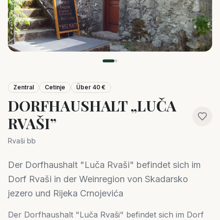
Zentral
Cetinje
Über 40 €
DORFHAUSHALT „LUČA
RVAŠI”
Rvaši bb
Der Dorfhaushalt "Luča Rvaši" befindet sich im
Dorf Rvaši in der Weinregion von Skadarsko
jezero und Rijeka Crnojevića
Der Dorfhaushalt "Luča Rvaši" befindet sich im Dorf