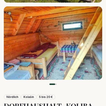
Nördlich
Kolašin
5 bis 20 €
DORFHAUSHALT „KOLIBA