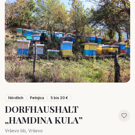
Nördlich
Petnjica
5 bis 20 €
DORFHAUSHALT
„HAMDINA KULA”
Vrševo bb, Vrševo