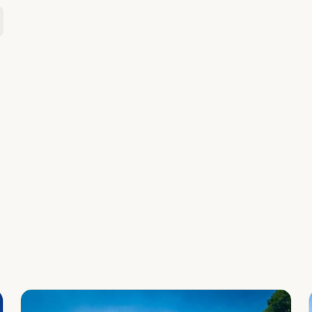
Leaflet
|
©
OpenStreetMap