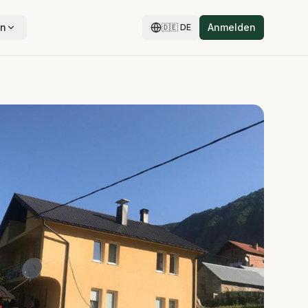
en
Anmelden
🇩🇪
DE