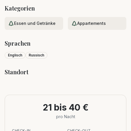
Kategorien
Essen und Getränke
Appartements
Sprachen
Englisch
Russisch
Standort
Leaflet
|
©
OpenStreetMap
+
−
21 bis 40 €
pro Nacht
CHECK-IN
CHECK-OUT