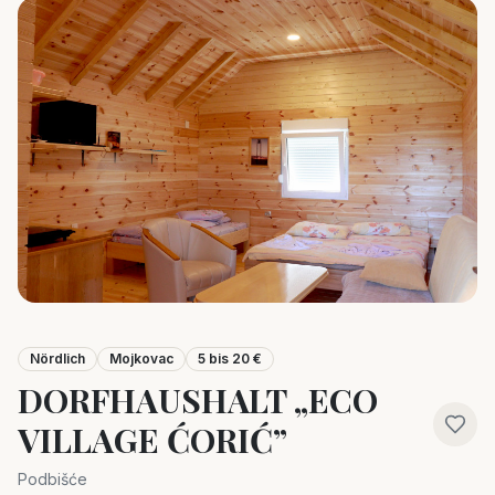
Nördlich
Mojkovac
5 bis 20 €
DORFHAUSHALT „ECO
VILLAGE ĆORIĆ”
Podbišće