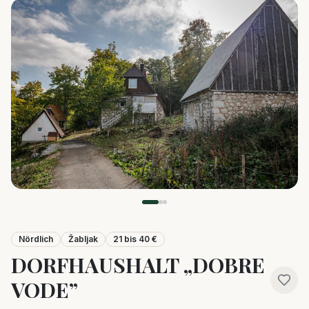
Nördlich
Žabljak
21 bis 40 €
DORFHAUSHALT „DOBRE
VODE”