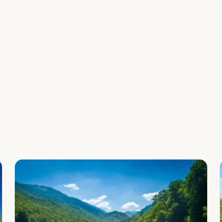
Leaflet
|
©
OpenStreetMap