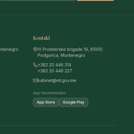
Kontakt
ontenegro
IV Proleterske brigade 19, 81000
Podgorica, Montenegro
+382 20 446 314
+382 20 446 227
kabinet@mt.gov.me
App herunterladen:
App Store
Google Play