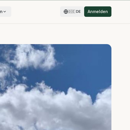
en
Anmelden
🇩🇪
DE